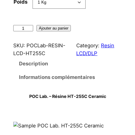
Poids
q
Ajouter au panier
u
a
SKU:
POCLab-RESIN-
Category:
Resin
n
LCD-HT255C
LCD/DLP
t
Description
i
t
Informations complémentaires
é
d
POC Lab. – Résine HT-255C Ceramic
e
P
O
C
L