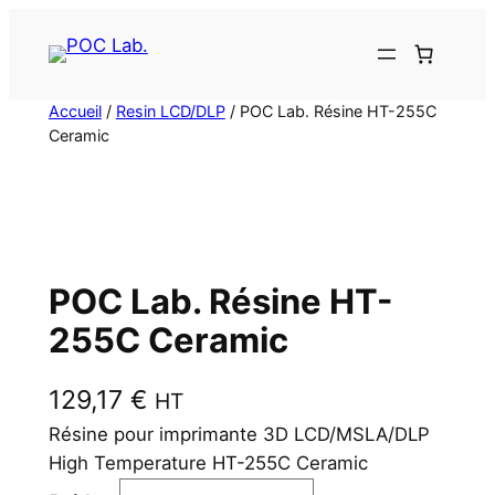
Aller
au
contenu
Accueil
/
Resin LCD/DLP
/ POC Lab. Résine HT-255C
Ceramic
POC Lab. Résine HT-
255C Ceramic
129,17
€
HT
Résine pour imprimante 3D LCD/MSLA/DLP
High Temperature HT-255C Ceramic