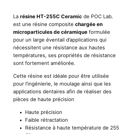
a
b
La
résine HT-255C Ceramic
de POC Lab.
.
est une résine composite
chargée en
R
microparticules de céramique
formulée
é
pour un large éventail d’applications qui
s
nécessitent une résistance aux hautes
i
températures, ses propriétés de résistance
n
sont fortement améliorée.
e
H
Cette résine est idéale pour être utilisée
T
pour l’ingénierie, le moulage ainsi que les
-
applications dentaires afin de réaliser des
2
pièces de haute précision
5
Haute précision
5
Faible rétractation
C
Résistance à haute température de 255
C