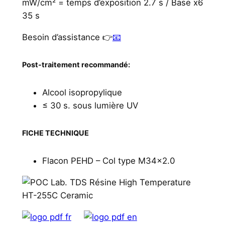
mW/cm² = temps d’exposition 2.7 s / Base x6
35 s
Besoin d’assistance 👉
📧
Post-traitement recommandé:
Alcool isopropylique
≤ 30 s. sous lumière UV
FICHE TECHNIQUE
Flacon PEHD – Col type M34x2.0