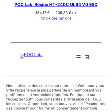
129,17 €
POC Lab. Résine HT-240C UL94 V0 ESD
à
Plage
154,17
€
–
235,83
€
HT
201,17 €
de
Choix des options
prix :
154,17 €
à
235,83 €
Nous utilisons des cookies sur notre site Web pour vous
offrir l'expérience la plus pertinente en mémorisant vos
préférences et vos visites répétées. En cliquant sur
"Accepter tout", vous consentez à l'utilisation de TOUS
les cookies. Cependant, vous pouvez visiter "Paramètres
des cookies" pour fournir un consentement contrôlé.
POC Lab.
© 2025 – Realized by O2 Design
–