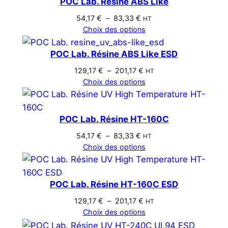
POC Lab. Résine ABS Like
Plage
54,17
€
–
83,33
€
HT
de
Choix des options
prix :
54,17 €
POC Lab. Résine ABS Like ESD
à
Plage
129,17
€
–
201,17
€
HT
83,33 €
de
Choix des options
prix :
129,17 €
à
POC Lab. Résine HT-160C
201,17 €
Plage
54,17
€
–
83,33
€
HT
de
Choix des options
prix :
54,17 €
à
POC Lab. Résine HT-160C ESD
83,33 €
Plage
129,17
€
–
201,17
€
HT
de
Choix des options
prix :