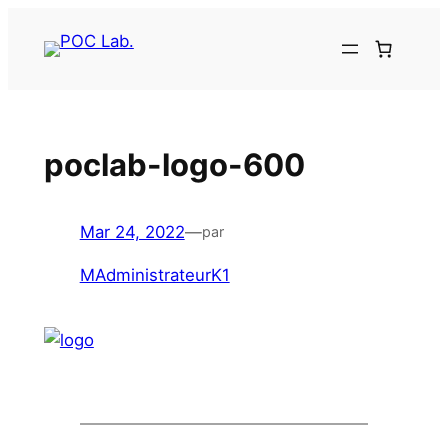
Aller
au
contenu
poclab-logo-600
Mar 24, 2022
—
par
MAdministrateurK1