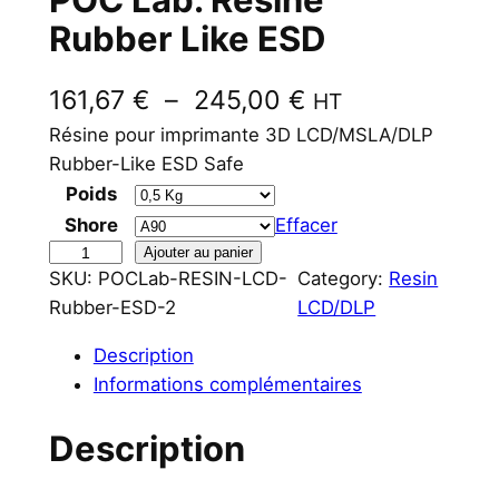
Rubber Like ESD
P
161,67
€
–
245,00
€
HT
l
Résine pour imprimante 3D LCD/MSLA/DLP
Rubber-Like ESD Safe
a
Poids
g
Shore
Effacer
e
q
Ajouter au panier
SKU:
POCLab-RESIN-LCD-
Category:
Resin
u
d
Rubber-ESD-2
LCD/DLP
a
e
n
Description
p
t
Informations complémentaires
i
r
t
Description
i
é
x
d