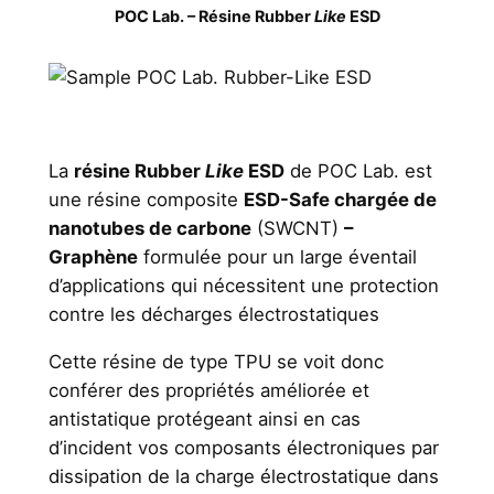
e
POC Lab. – Résine Rubber
Like
ESD
P
:
O
C
1
L
6
a
La
résine Rubber
Like
ESD
de POC Lab. est
1
b
une résine composite
ESD-Safe chargée de
.
,
nanotubes de carbone
(SWCNT)
–
R
6
Graphène
formulée pour un large éventail
é
d’applications qui nécessitent une protection
7
s
contre les décharges électrostatiques
i
n
Cette résine de type TPU se voit donc
€
e
conférer des propriétés améliorée et
à
R
antistatique protégeant ainsi en cas
u
d’incident vos composants électroniques par
2
b
dissipation de la charge électrostatique dans
4