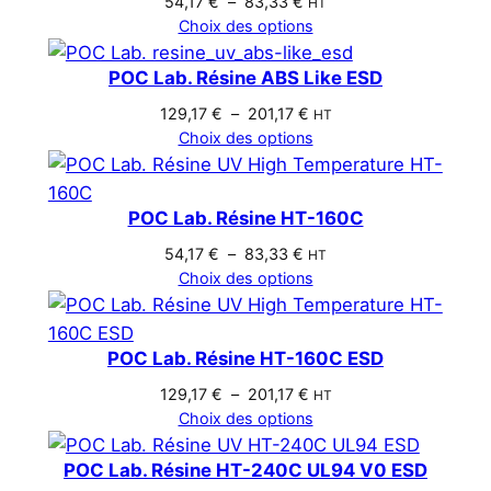
Plage
54,17
€
–
83,33
€
HT
de
Choix des options
prix :
54,17 €
POC Lab. Résine ABS Like ESD
à
Plage
129,17
€
–
201,17
€
HT
83,33 €
de
Choix des options
prix :
129,17 €
à
POC Lab. Résine HT-160C
201,17 €
Plage
54,17
€
–
83,33
€
HT
de
Choix des options
prix :
54,17 €
à
POC Lab. Résine HT-160C ESD
83,33 €
Plage
129,17
€
–
201,17
€
HT
de
Choix des options
prix :
129,17 €
POC Lab. Résine HT-240C UL94 V0 ESD
à