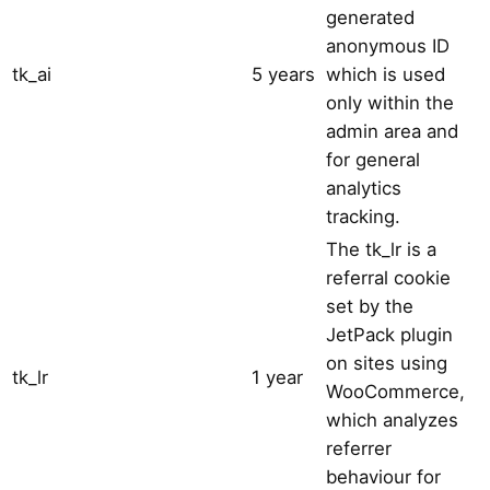
generated
anonymous ID
tk_ai
5 years
which is used
only within the
admin area and
for general
analytics
tracking.
The tk_lr is a
referral cookie
set by the
JetPack plugin
on sites using
tk_lr
1 year
WooCommerce,
which analyzes
referrer
behaviour for