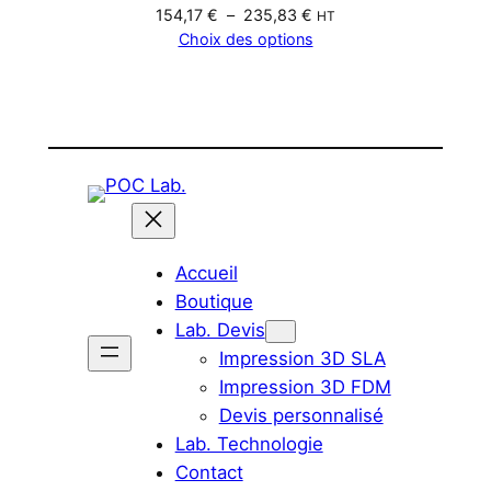
Plage
154,17
€
–
235,83
€
HT
201,17 €
de
Choix des options
prix :
154,17 €
à
235,83 €
Accueil
Boutique
Lab. Devis
Impression 3D SLA
Impression 3D FDM
Devis personnalisé
Lab. Technologie
Contact