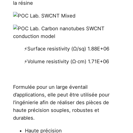
b
la résine
5
e
r
,
L
0
i
0
k
e
⚡Surface resistivity (Ω/sq) 1.88E+06
E
€
⚡Volume resistivity (Ω·cm) 1.71E+06
S
D
Formulée pour un large éventail
d’applications, elle peut être utilisée pour
l’ingénierie afin de réaliser des pièces de
haute précision souples, robustes et
durables.
Haute précision