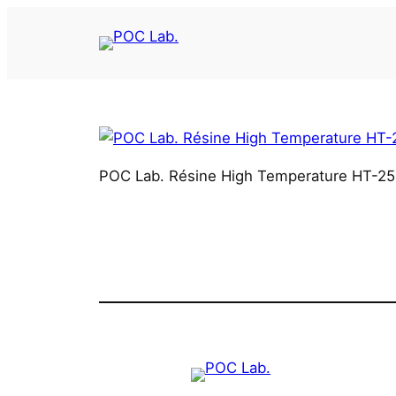
Aller
au
contenu
POC Lab. Résine High Temperature HT-2